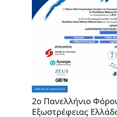
GIBA ΝΕΑ & ΕΚΔΗΛΩΣΕΙΣ
2ο Πανελλήνιο Φόρο
Εξωστρέφειας Ελλάδα