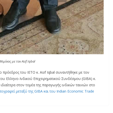
Μιμίκος με τον Asif Iqbal
ο πρόεδρος του IETO κ. Asif Iqbal συναντήθηκε με τον
ου Ελληνο-Ινδικού Επιχειρηματικού Συνδέσμου (GIBA) κ.
 ιδιαίτερα στον τομέα της παραγωγής ινδικών ταινιών στο
ογραφεί μεταξύ της GIBA και του Indian Economic Trade