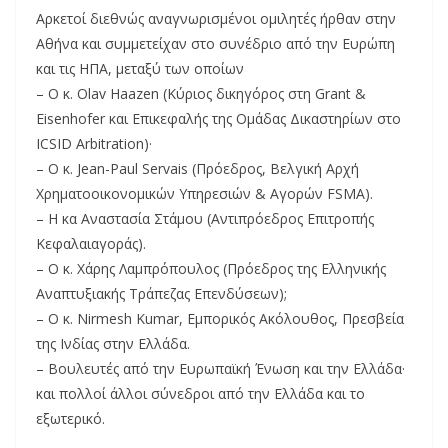
Αρκετοί διεθνώς αναγνωρισμένοι ομιλητές ήρθαν στην
Αθήνα και συμμετείχαν στο συνέδριο από την Ευρώπη
και τις ΗΠΑ, μεταξύ των οποίων
– Ο κ. Olav Haazen (Κύριος δικηγόρος στη Grant &
Eisenhofer και Επικεφαλής της Ομάδας Δικαστηρίων στο
ICSID Arbitration)·
– Ο κ. Jean-Paul Servais (Πρόεδρος, Βελγική Αρχή
Χρηματοοικονομικών Υπηρεσιών & Αγορών FSMA).
– Η κα Αναστασία Στάμου (Αντιπρόεδρος Επιτροπής
Κεφαλαιαγοράς).
– Ο κ. Χάρης Λαμπρόπουλος (Πρόεδρος της Ελληνικής
Αναπτυξιακής Τράπεζας Επενδύσεων);
– Ο κ. Nirmesh Kumar, Εμπορικός Ακόλουθος, Πρεσβεία
της Ινδίας στην Ελλάδα.
– Βουλευτές από την Ευρωπαϊκή Ένωση και την Ελλάδα·
και πολλοί άλλοι σύνεδροι από την Ελλάδα και το
εξωτερικό.